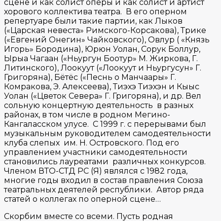
сцене и как солист оперы и как солист и артист
хорового коллектива театра. В его оперном
репертуаре были такие партии, как Лыков
(«Царская невеста» Римского-Корсакова), Трике
(«Евгений Онегин» Чайковского), Овлур ( «Князь
Игорь» Бородина), Юрюн Уолан, Сорук Боллур,
Ырыа Чагаан («Ньургун Боотур» М. Жиркова, Г.
Литинского), Лоокуут («Лоокуут и Ньургусун» Г.
Григоряна), Бётёс («Песнь о Манчаары» Г.
Комракова, Э. Алексеева), Тиэхэ Тиэхэн и Кыыс
Уолан («Цветок Севера» Г. Григоряна), и др. Вел
сольную концертную деятельность в разных
районах, в том числе в родном Мегино-
Кангаласском улусе. С 1999 г. с перерывами был
музыкальным руководителем самодеятельности
клуба слепых им. Н. Островского. Под его
управлением участники самодеятельности
становились лауреатами различных конкурсов.
Членом ВТО-СТД РС (Я) являлся с 1982 года,
многие годы входил в состав правления Союза
театральных деятелей республики. Автор ряда
статей о коллегах по оперной сцене…
Скорбим вместе со всеми. Пусть родная