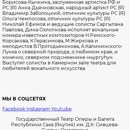
Борисова-Кычкина, заслуженная артистка РФ и
РС (Я) Анна Дьячковская, народный артист РС (Я)
Владимир Заболоцкий, отличник культуры РС (Я)
Ольга Чемпосова, отличник культуры РС (Я)
Николай Ефимов и ведущие солисты Саргылана
Павлова, Дина Охлопкова исполнят вокальные
номера известных композиторов Н.Римского-
Корсакова, К.Герасимова, М.Жиркова и
мелодистов В.Протодьяконова, А.Калининского-
Лунха о северной природе, о любимом крае, и
конечно, северном подснежнике-ньургуhун.
Выступят солисты в Камерном зале театра для
любителей вокального искусства.
МЫ В СОЦСЕТЯХ
Facebook
Instagram
Youtube
Государственный Театр Оперы и Балета
Республики Саха (Якутия) им. Д.К. Сивцева-