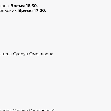
нова.
Время 18:30.
сельских.
Время 17:00.
Сивцева-Суорун Омоллоона
ивцева-Суорун Омоллоона”