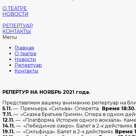
О ТЕАТРЕ
НОВОСТИ
РЕПЕРТУАР
КОНТАКТЫ
Menu
Главная
О театре
Новости
Репертуар
Контакты
РЕПЕРТУР НА НОЯБРЬ 2021 года.
Представляем вашему вниманию репертуар на бл
5.11.
— Премьера. «Сильва». Оперетта.
Время 18:30
7.11.
— «Сказка братьев Гримм». Опера в одном де
12.11.
— «Платформа. История одного вокзала». Кам
14.11.
— «Лебединое озеро». Балет в 2-х действиях.
19.11.
— «Сильфида». Балет в 2-х действиях.
Время 1