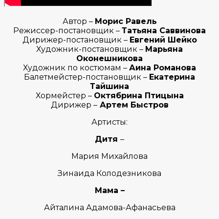
Автор –
Морис Равель
Режиссер-постановщик –
Татьяна Саввинова
Дирижер-постановщик –
Евгений Шейко
Художник-постановщик –
Марьяна
Оконешникова
Художник по костюмам –
Аина Романова
Балетмейстер-постановщик –
Екатерина
Тайшина
Хормейстер –
Октябрина Птицына
Дирижер –
Артем Быстров
Артисты:
Дитя
–
Мария Михайлова
Зинаида Колодезникова
Мама –
Айталина Адамова-Афанасьева