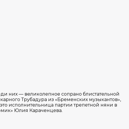
реди них — великолепное сопрано блистательной
карного Трубадура из «Бременских музыкантов»,
 это исполнительница партии трепетной няни в
омик» Юлия Караченцева.