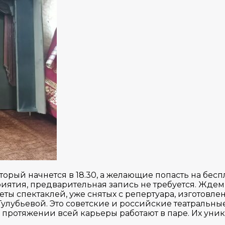
торый начнется в 18.30, а желающие попасть на бес
иятия, предварительная запись не требуется. Ждем 
акеты спектаклей, уже снятых с репертуара, изгот
лубьевой. Это советские и российские театральные
протяжении всей карьеры работают в паре. Их уни