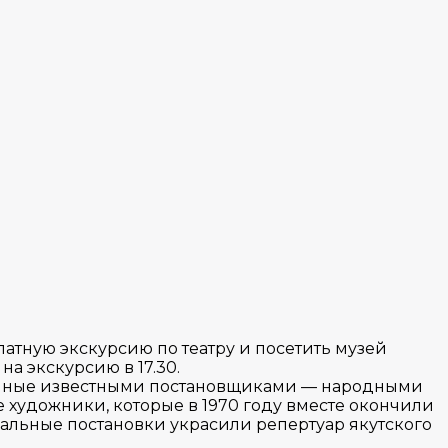
платную экскурсию по театру и посетить музей
на экскурсию в 17.30.
овленные известными постановщиками — народными
 художники, которые в 1970 году вместе окончили
кальные постановки украсили репертуар якутского