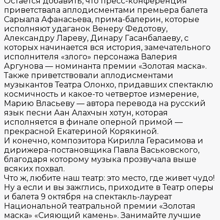
Остается добавить, что пресс-конференция
приветствала аплодисментами премьера балета
Сарыала Афанасьева, прима-балерин, которые
исполняют удаганок Венеру Федотову,
Александру Лареву, Динару Гасанбалаеву, с
которых начинается вся история, замечательного
исполнителя «злого» персонажа Валерия
Аргунова — номинанта премии «Золотая маска».
Также приветствовали аплодисментами
музыкантов Театра Олонхо, придавших спектаклю
космичность и какое-то четвертое измерение,
Марию Власьеву — автора перевода на русский
язык песни Аан Алахчын хотун, которая
исполняется в финале оперной примой —
прекрасной Екатериной Корякиной.
И конечно, композитора Кирилла Герасимова и
дирижера-постановщика Павла Васьковского,
благодаря которому музыка прозвучала выше
всяких похвал.
Что ж, любите наш театр: это место, где живет чудо!
Ну а если и вы зажглись, приходите в Театр оперы
и балета 9 октября на спектакль-лауреат
Национальной театральной премии «Золотая
маска» «Сияющий камень». Занимайте лучшие