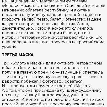
на Национальном театральном фестивале
«Золотая маска» с этнобалетом «Сияющий камень»
мгновенно облетела республику, и якутяне
внезапно ощутили чувство искренней радости и
гордости за свой театр, балет и отечество. И даже
какую-то сопричастность к событию. А оно,
действительно, историческое: это случилось
впервые не только в истории балета, но и в
истории театрального искусства республики. Его
планка заняла высшую строчку на всероссийском
уровне.
ТРЕТЬЯ МАСКА
Три «Золотые маски» для якутского Театра оперы
и балета были настолько неожиданны, что
получив главную премию — за лучший спектакль
— и частную — за лучшую женскую роль — все на
радостях побежали фотографироваться.
И — пропустили вручение третьей «Маски».
А о том, что она присуждена лучшему художнику
по свету — Ивану Шандровскому, узнали в
антракте. И, конечно, не поверили. Сочли, что трех
премий не может быть, поскольку вся театральная