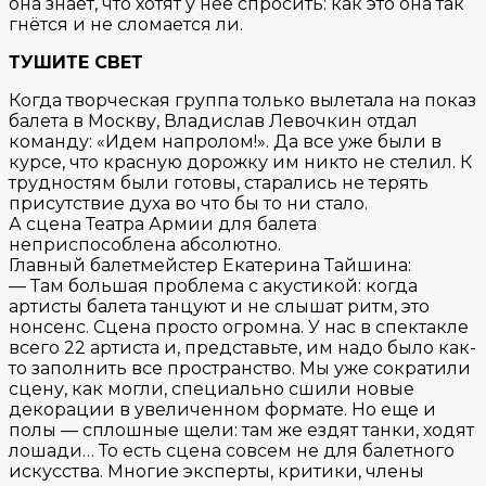
она знает, что хотят у нее спросить: как это она так
гнётся и не сломается ли.
ТУШИТЕ СВЕТ
Когда творческая группа только вылетала на показ
балета в Москву, Владислав Левочкин отдал
команду: «Идем напролом!». Да все уже были в
курсе, что красную дорожку им никто не стелил. К
трудностям были готовы, старались не терять
присутствие духа во что бы то ни стало.
А сцена Театра Армии для балета
неприспособлена абсолютно.
Главный балетмейстер Екатерина Тайшина:
— Там большая проблема с акустикой: когда
артисты балета танцуют и не слышат ритм, это
нонсенс. Сцена просто огромна. У нас в спектакле
всего 22 артиста и, представьте, им надо было как-
то заполнить все пространство. Мы уже сократили
сцену, как могли, специально сшили новые
декорации в увеличенном формате. Но еще и
полы — сплошные щели: там же ездят танки, ходят
лошади… То есть сцена совсем не для балетного
искусства. Многие эксперты, критики, члены