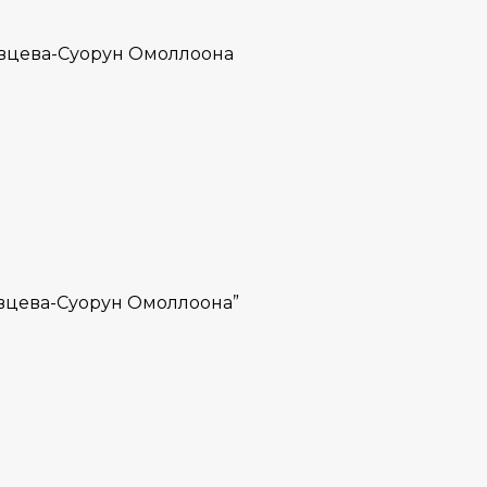
Сивцева-Суорун Омоллоона
ивцева-Суорун Омоллоона”