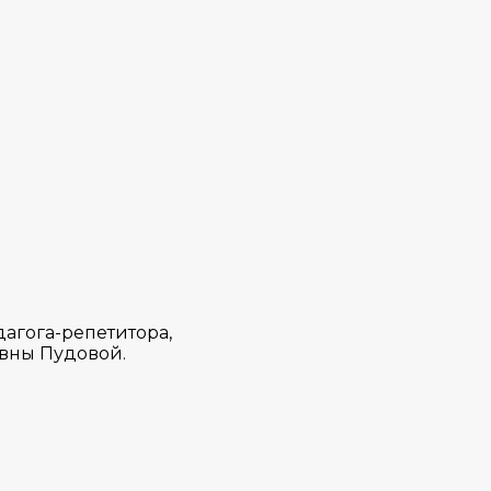
агога-репетитора,
евны Пудовой.