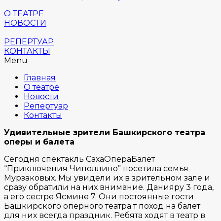
О ТЕАТРЕ
НОВОСТИ
РЕПЕРТУАР
КОНТАКТЫ
Menu
Главная
О театре
Новости
Репертуар
Контакты
Удивительные зрители Башкирского театра
оперы и балета
Сегодня спектакль СахаОпераБалет
“Приключения Чиполлино” посетила семья
Мурзаковых. Мы увидели их в зрительном зале и
сразу обратили на них внимание. Данияру 3 года,
а его сестре Ясмине 7. Они постоянные гости
Башкирского оперного театра т поход на балет
для них всегда праздник. Ребята ходят в театр в