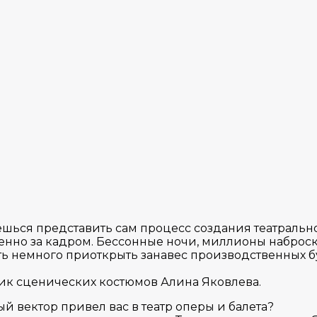
ешься представить сам процесс создания театраль
енно за кадром. Бессонные ночи, миллионы наброско
хоть немного приоткрыть занавес производственных 
ик сценических костюмов Алина Яковлева.
ый вектор привел вас в театр оперы и балета?