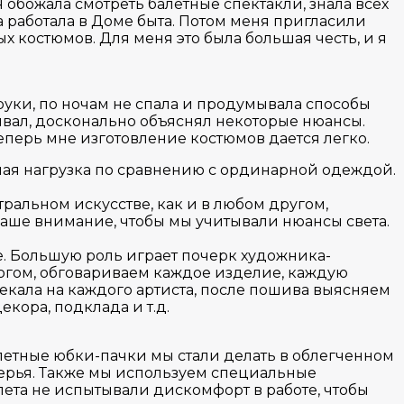
Я обожала смотреть балетные спектакли, знала всех
а работала в Доме быта. Потом меня пригласили
ых костюмов. Для меня это была большая честь, и я
 руки, по ночам не спала и продумывала способы
вал, досконально объяснял некоторые нюансы.
еперь мне изготовление костюмов дается легко.
ная нагрузка по сравнению с ординарной одеждой.
ральном искусстве, как и в любом другом,
ше внимание, чтобы мы учитывали нюансы света.
ре. Большую роль играет почерк художника-
огом, обговариваем каждое изделие, каждую
екала на каждого артиста, после пошива выясняем
кора, подклада и т.д.
летные юбки-пачки мы стали делать в облегченном
перья. Также мы используем специальные
лета не испытывали дискомфорт в работе, чтобы