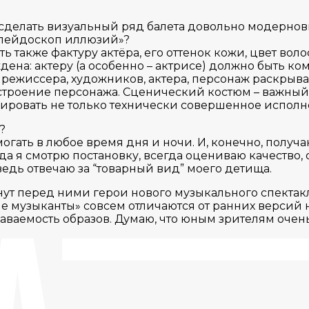
 сделать визуальный ряд балета довольно модернов
Калейдоскоп иллюзий»?
также фактуру актёра, его оттенок кожи, цвет воло
ена: актеру (а особенно – актрисе) должно быть комф
от режиссера, художников, актера, персонаж раскрыв
настроение персонажа. Сценический костюм – важный
трировать не только технически совершенное исполн
?
могать в любое время дня и ночи. И, конечно, получ
гда я смотрю постановку, всегда оцениваю качество
ведь отвечаю за “товарный вид” моего детища.
анут перед ними герои нового музыкального спекта
музыканты» совсем отличаются от ранних версий на
аваемость образов. Думаю, что юным зрителям очен