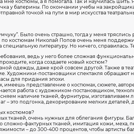
мне костюмы, а я помогала. Так и научилась шить. 
 пачка у балерины. По окончании учебы на закройщик
 отправной точкой на пути в мир искусства театральн
мчуку”. Было очень страшно, тогда у меня тряслись
ик по костюмам Николай Попов очень меня поддержи
 специальную литературу. Но ничего, справилась. Т
ебования, ведь у него более сложная функциональ
 проходите, когда создаете новый костюм?
ной одежды, даже крой совсем другой. Также в теат
е. Художники-постановщики спектакля обращают на
касы для придания эпохи.
х, имеешь представление о костюмах, сюжете, авто
нается работа с художником-постановщиком, технол
ясняем наличие тканей, фурнитуры, изготавливаем л
 – это подгонка, декорирование мелких деталей, де
ых костюмов?
ых тканей, очень нужных для облегания фигуры. Ба
го сложно-фактурных тканей, имитация кожи, меха, 
жимости – до 300-400 процентов, чтобы артисты ба