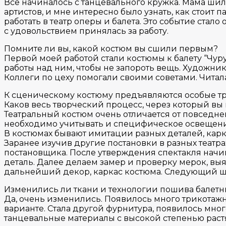
Все начиналось с танцевального кружка. Мама шила 
артистов, и мне интересно было узнать, как стоит
работать в театр оперы и балета. Это событие стало
с удовольствием принялась за работу.
Помните ли вы, какой костюм вы сшили первым?
Первой моей работой стали костюмы к балету “Чуру
работы над ним, чтобы не запороть вещь. Художн
Коллеги по цеху помогали своими советами. Читала
К сценическому костюму предъявляются особые тр
Каков весь творческий процесс, через который вы
Театральный костюм очень отличается от повседнев
необходимо учитывать и специфическое освещени
В костюмах бывают имитации разных деталей, кар
Заранее изучив другие постановки в разных театра
постановщика. После утверждения спектакля начи
деталь. Далее делаем замер и проверку мерок, вы
дальнейший декор, каркас костюма. Следующий шаг
Изменились ли ткани и технологии пошива балетн
Да, очень изменились. Появилось много трикотажн
варианте. Стала другой фурнитура, появилось мно
танцевальные материалы с высокой степенью растя