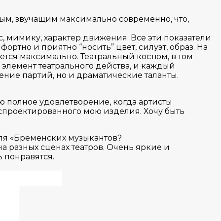
ым, звучащим максимально современно, что,
с, мимику, характер движения. Все эти показатели
ортно и приятно “носить” цвет, силуэт, образ. На
ается максимально. Театральный костюм, в том
 элемент театрального действа, и каждый
ение партий, но и драматические таланты.
аю полное удовлетворение, когда артисты
, спроектированного мою изделия. Хочу быть
кля «Бременских музыкантов?
 разных сценах театров. Очень яркие и
ь понравятся.