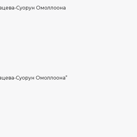
Сивцева-Суорун Омоллоона
ивцева-Суорун Омоллоона”