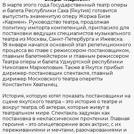
В марте этого года Государственный театр оперы
и балета Республики Саха (Якутия) готовится
выпустить знаменитую оперу Жоржа Бизе
«Кармен». Руководство театра, продолжая
политику импорта компетенций, пригласило для
постановки ведущих специалистов музыкального
театра из Москвы, Санкт-Петербурга и Ижевска.
18 января начался основной этап репетиционного
процесса во главе с режиссером-постановщиком,
главным балетмейстером и главным режиссером
Театра оперы и балета Удмуртской республики
Николаем Маркеловым. Также в Якутск прибыл
дирижер-постановщик спектакля, главный
дирижер Московского театра оперетты
Константин Хватынец.
История, которую хотят показать постановщики на
сцене якутского театра – это история о театре и
вокруг театра; об актерах, которые живут в
театральном мире. Спектакль задуман как
постановка в неклассическом прочтении. Главная
героиня – это олицетворение всех актрис, с их
переживаниями и мечтами, разочарованиями и