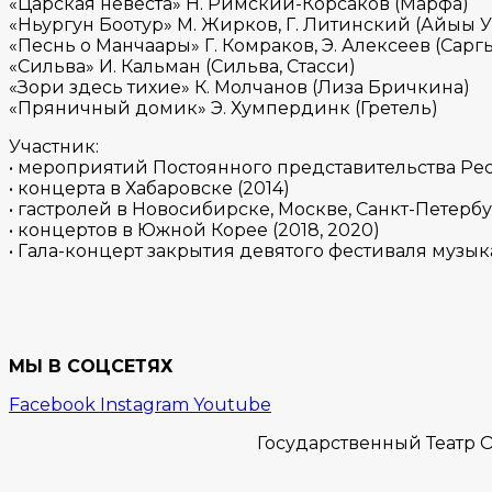
«Царская невеста» Н. Римский-Корсаков (Марфа)
«Ньургун Боотур» М. Жирков, Г. Литинский (Айыы У
«Песнь о Манчаары» Г. Комраков, Э. Алексеев (Сарг
«Сильва» И. Кальман (Сильва, Стасси)
«Зори здесь тихие» К. Молчанов (Лиза Бричкина)
«Пряничный домик» Э. Хумпердинк (Гретель)
Участник:
• мероприятий Постоянного представительства Респу
• концерта в Хабаровске (2014)
• гастролей в Новосибирске, Москве, Санкт-Петербур
• концертов в Южной Корее (2018, 2020)
• Гала-концерт закрытия девятого фестиваля музык
МЫ В СОЦСЕТЯХ
Facebook
Instagram
Youtube
Государственный Театр О