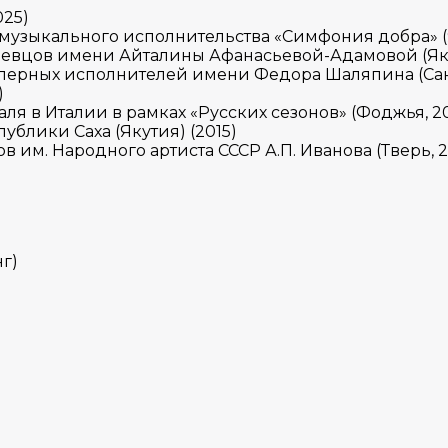
025)
 музыкального исполнительства «Симфония добра» (Я
 певцов имени Айталины Афанасьевой-Адамовой (Яку
ерных исполнителей имени Федора Шаляпина (Санкт
)
 в Италии в рамках «Русских сезонов» (Фоджья, 20
ублики Саха (Якутия) (2015)
 им. Народного артиста СССР А.П. Иванова (Тверь, 
г)