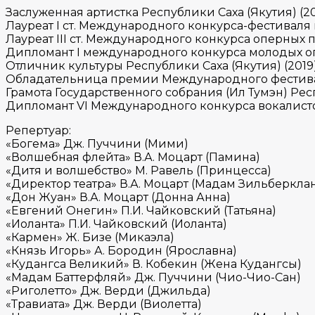
Заслуженная артистка Республики Саха (Якутия) (2
Лауреат I ст. Международного конкурса-фестиваля
Лауреат III ст. Международного конкурса оперных
Дипломант I международного конкурса молодых оп
Отличник культуры Республики Саха (Якутия) (2019
Обладательница премии Международного фестиваля
Грамота Государственного собрания (Ил Тумэн) Респ
Дипломант VI Международного конкурса вокалистов
Репертуар:
«Богема» Дж. Пуччини (Мими)
«Волшебная флейта» В.А. Моцарт (Памина)
«Дитя и волшебство» М. Равель (Принцесса)
«Директор театра» В.А. Моцарт (Мадам Зильберклан
«Дон Жуан» В.А. Моцарт (Донна Анна)
«Евгений Онегин» П.И. Чайковский (Татьяна)
«Иоланта» П.И. Чайковский (Иоланта)
«Кармен» Ж. Бизе (Микаэла)
«Князь Игорь» А. Бородин (Ярославна)
«Кудангса Великий» В. Кобекин (Жена Кудангсы)
«Мадам Баттерфляй» Дж. Пуччини (Чио-Чио-Сан)
«Риголетто» Дж. Верди (Джильда)
«Травиата» Дж. Верди (Виолетта)