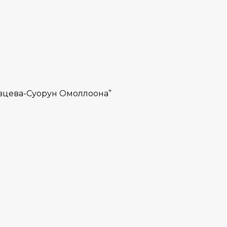
ивцева-Суорун Омоллоона”